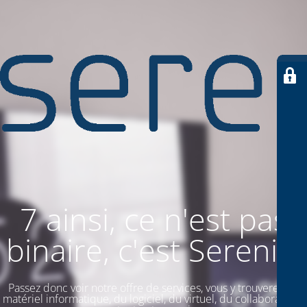
7 ainsi, ce n'est pas
binaire, c'est SereniiT
Passez donc voir notre offre de services, vous y trouverez du
matériel informatique, du logiciel, du virtuel, du collaboratif. Et