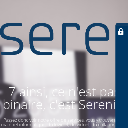
7 ainsi, ce n'est pas
binaire, c'est SereniiT
Passez donc voir notre offre de services, vous y trouverez du
matériel informatique, du logiciel, du virtuel, du collaboratif. Et