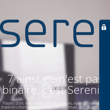
7 ainsi, ce n'est pas
binaire, c'est SereniiT
Passez donc voir notre offre de services, vous y trouverez du
matériel informatique, du logiciel, du virtuel, du collaboratif. Et