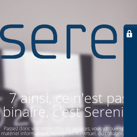
7 ainsi, ce n'est pas
binaire, c'est SereniiT
Passez donc voir notre offre de services, vous y trouverez du
matériel informatique, du logiciel, du virtuel, du collaboratif. Et