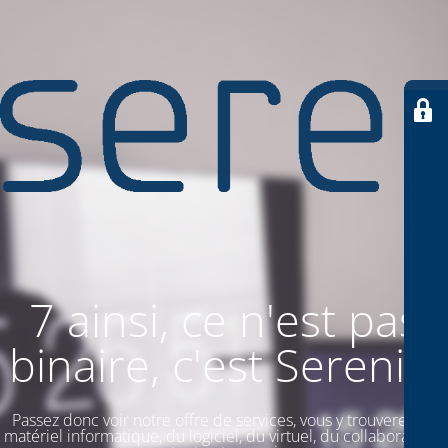
7 ainsi, ce n'est pas
binaire, c'est SereniiT
Passez donc voir notre offre de services, vous y trouverez du
matériel informatique, du logiciel, du virtuel, du collaboratif. Et