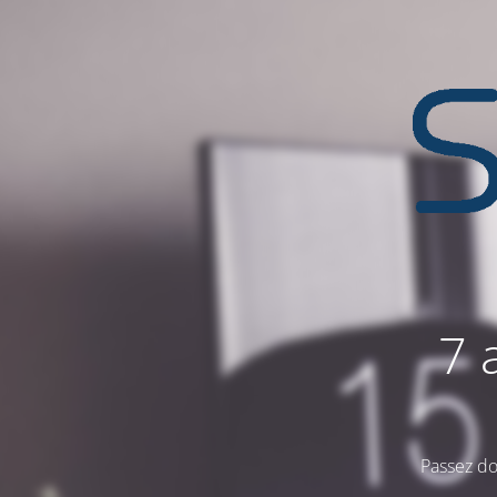
7 
Passez do