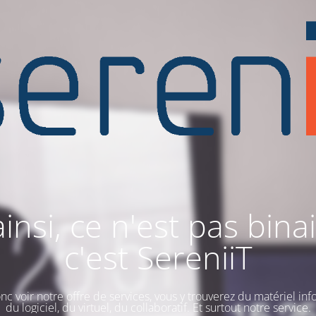
ainsi, ce n'est pas binai
c'est SereniiT
nc voir notre offre de services, vous y trouverez du matériel inf
du logiciel, du virtuel, du collaboratif. Et surtout notre service.