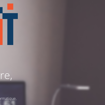
re,
ormatique,