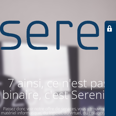
7 ainsi, ce n'est pas
binaire, c'est SereniiT
Passez donc voir notre offre de services, vous y trouverez du
matériel informatique, du logiciel, du virtuel, du collaboratif. Et