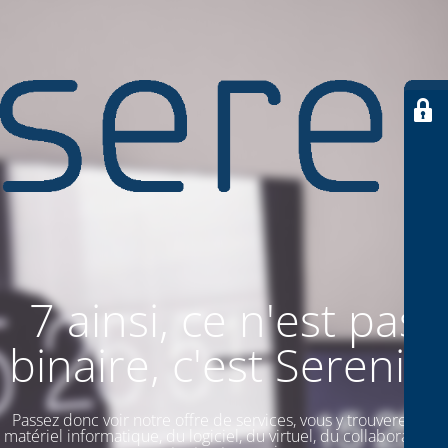
7 ainsi, ce n'est pas
binaire, c'est SereniiT
Passez donc voir notre offre de services, vous y trouverez du
matériel informatique, du logiciel, du virtuel, du collaboratif. Et