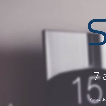
7 
Passez do