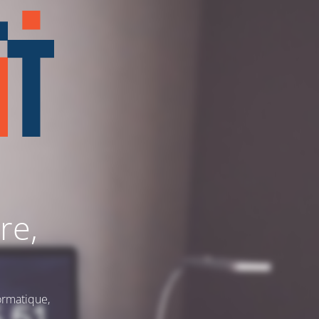
re,
ormatique,