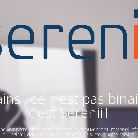
ainsi, ce n'est pas binai
c'est SereniiT
nc voir notre offre de services, vous y trouverez du matériel inf
du logiciel, du virtuel, du collaboratif. Et surtout notre service.