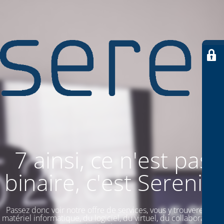
7 ainsi, ce n'est pas
binaire, c'est SereniiT
Passez donc voir notre offre de services, vous y trouverez du
matériel informatique, du logiciel, du virtuel, du collaboratif. Et