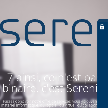
7 ainsi, ce n'est pas
binaire, c'est SereniiT
Passez donc voir notre offre de services, vous y trouverez du
matériel informatique, du logiciel, du virtuel, du collaboratif. Et