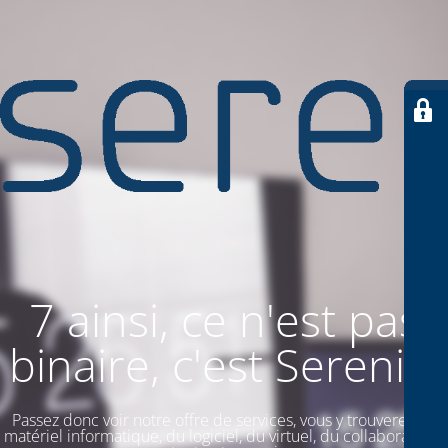
7 ainsi, ce n'est pas
binaire, c'est SereniiT
Passez donc voir notre offre de services, vous y trouverez du
matériel informatique, du logiciel, du virtuel, du collaboratif. Et