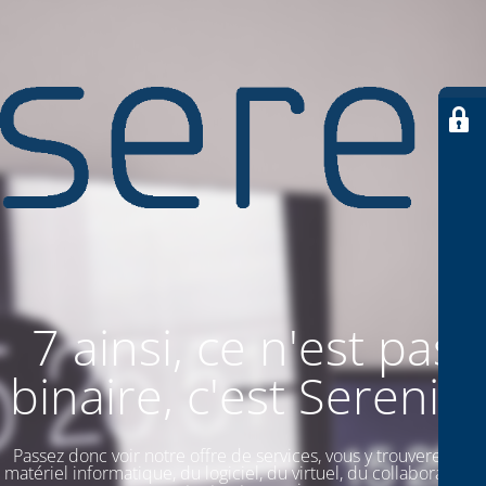
7 ainsi, ce n'est pas
binaire, c'est SereniiT
Passez donc voir notre offre de services, vous y trouverez du
matériel informatique, du logiciel, du virtuel, du collaboratif. Et