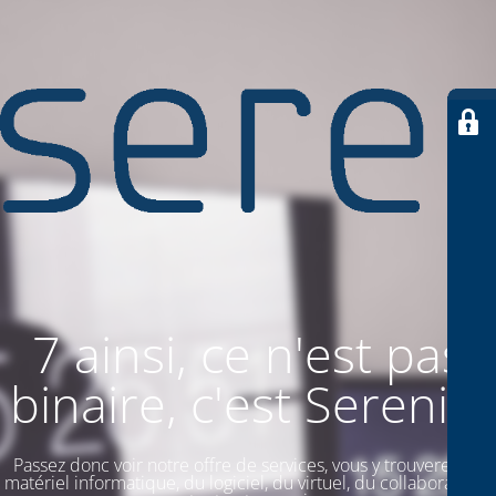
7 ainsi, ce n'est pas
binaire, c'est SereniiT
Passez donc voir notre offre de services, vous y trouverez du
matériel informatique, du logiciel, du virtuel, du collaboratif. Et