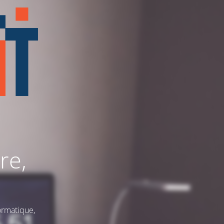
re,
ormatique,