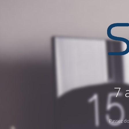
7 
Passez do