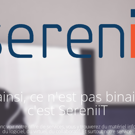
ainsi, ce n'est pas binai
c'est SereniiT
nc voir notre offre de services, vous y trouverez du matériel inf
du logiciel, du virtuel, du collaboratif. Et surtout notre service.