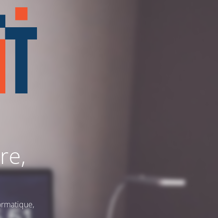
re,
ormatique,