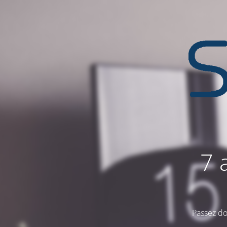
7 
Passez do