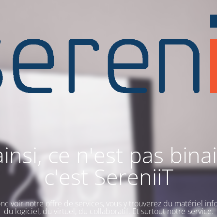
ainsi, ce n'est pas binai
c'est SereniiT
nc voir notre offre de services, vous y trouverez du matériel inf
du logiciel, du virtuel, du collaboratif. Et surtout notre service.