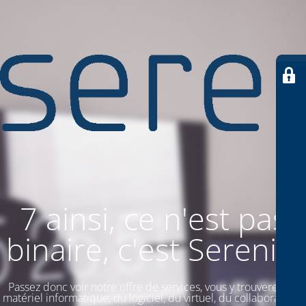
7 ainsi, ce n'est pas
binaire, c'est SereniiT
Passez donc voir notre offre de services, vous y trouverez du
matériel informatique, du logiciel, du virtuel, du collaboratif. Et