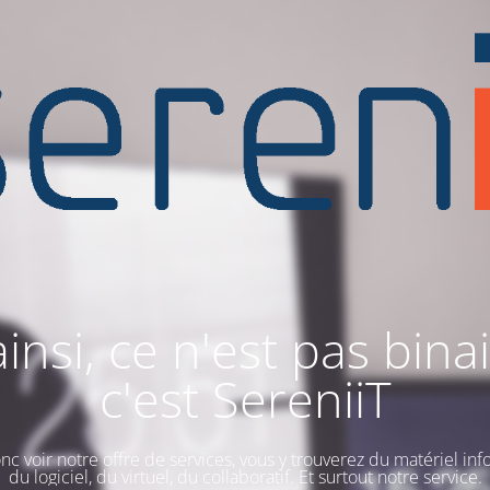
ainsi, ce n'est pas binai
c'est SereniiT
nc voir notre offre de services, vous y trouverez du matériel inf
du logiciel, du virtuel, du collaboratif. Et surtout notre service.