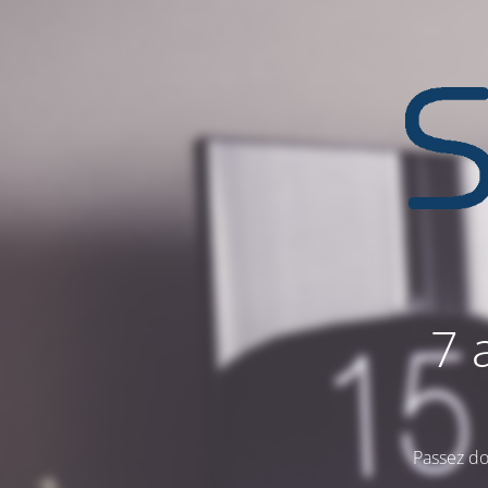
7 
Passez do