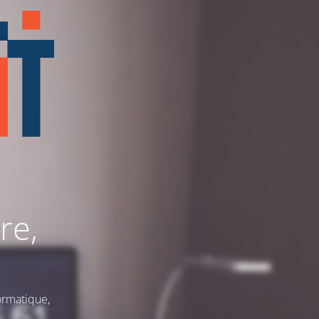
re,
ormatique,