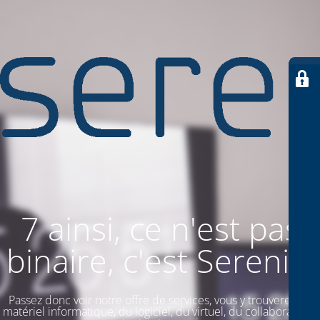
7 ainsi, ce n'est pas
binaire, c'est SereniiT
Passez donc voir notre offre de services, vous y trouverez du
matériel informatique, du logiciel, du virtuel, du collaboratif. Et