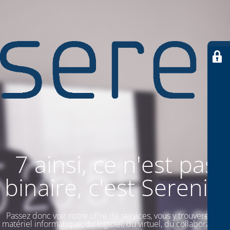
7 ainsi, ce n'est pas
binaire, c'est SereniiT
Passez donc voir notre offre de services, vous y trouverez du
matériel informatique, du logiciel, du virtuel, du collaboratif. Et