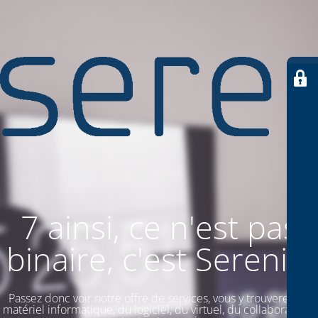
7 ainsi, ce n'est pas
binaire, c'est SereniiT
Passez donc voir notre offre de services, vous y trouverez du
matériel informatique, du logiciel, du virtuel, du collaboratif. Et