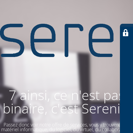
7 ainsi, ce n'est pas
binaire, c'est SereniiT
Passez donc voir notre offre de services, vous y trouverez du
matériel informatique, du logiciel, du virtuel, du collaboratif. Et