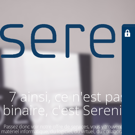
7 ainsi, ce n'est pas
binaire, c'est SereniiT
Passez donc voir notre offre de services, vous y trouverez du
matériel informatique, du logiciel, du virtuel, du collaboratif. Et