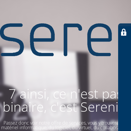
7 ainsi, ce n'est pas
binaire, c'est SereniiT
Passez donc voir notre offre de services, vous y trouverez du
matériel informatique, du logiciel, du virtuel, du collaboratif. Et