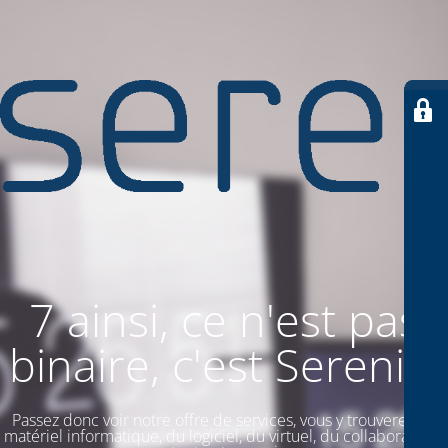
7 ainsi, ce n'est pas
binaire, c'est SereniiT
Passez donc voir notre offre de services, vous y trouverez du
matériel informatique, du logiciel, du virtuel, du collaboratif. Et