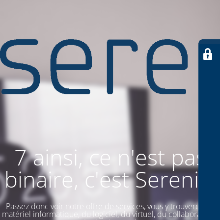
7 ainsi, ce n'est pas
binaire, c'est SereniiT
Passez donc voir notre offre de services, vous y trouverez du
matériel informatique, du logiciel, du virtuel, du collaboratif. Et