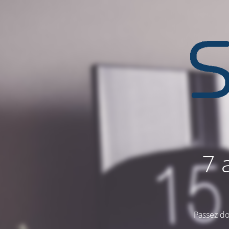
7 
Passez do