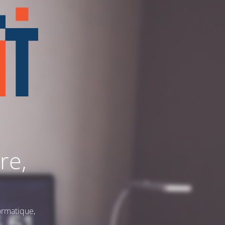
re,
ormatique,