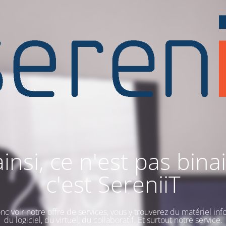
ainsi, ce n'est pas binai
c'est SereniiT
nc voir notre offre de services, vous y trouverez du matériel inf
du logiciel, du virtuel, du collaboratif. Et surtout notre service.