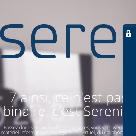
7 ainsi, ce n'est pas
binaire, c'est SereniiT
Passez donc voir notre offre de services, vous y trouverez du
matériel informatique, du logiciel, du virtuel, du collaboratif. Et