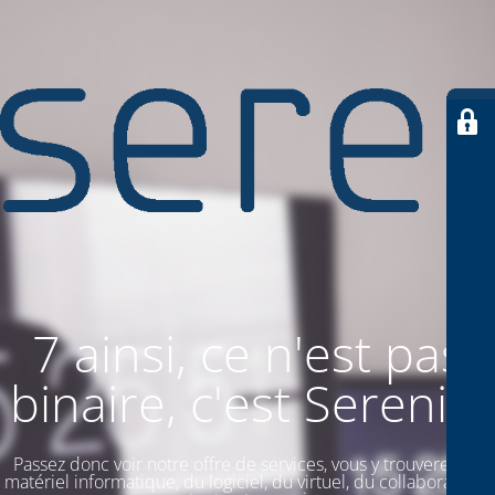
7 ainsi, ce n'est pas
binaire, c'est SereniiT
Passez donc voir notre offre de services, vous y trouverez du
matériel informatique, du logiciel, du virtuel, du collaboratif. Et