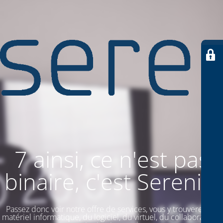
7 ainsi, ce n'est pas
binaire, c'est SereniiT
Passez donc voir notre offre de services, vous y trouverez du
matériel informatique, du logiciel, du virtuel, du collaboratif. Et