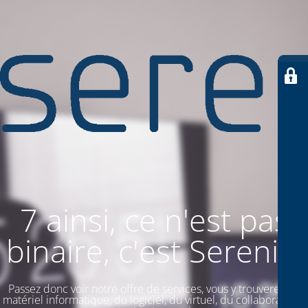
7 ainsi, ce n'est pas
binaire, c'est SereniiT
Passez donc voir notre offre de services, vous y trouverez du
matériel informatique, du logiciel, du virtuel, du collaboratif. Et