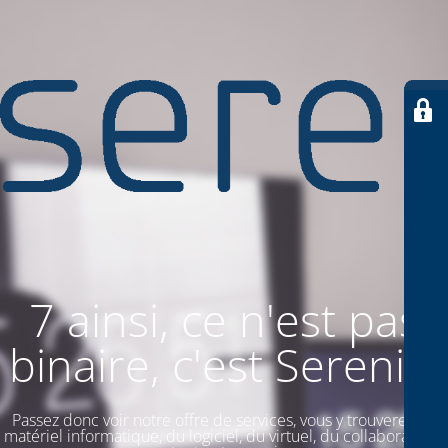
7 ainsi, ce n'est pas
binaire, c'est SereniiT
Passez donc voir notre offre de services, vous y trouverez du
matériel informatique, du logiciel, du virtuel, du collaboratif. Et