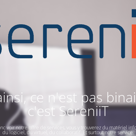
ainsi, ce n'est pas binai
c'est SereniiT
nc voir notre offre de services, vous y trouverez du matériel inf
du logiciel, du virtuel, du collaboratif. Et surtout notre service.