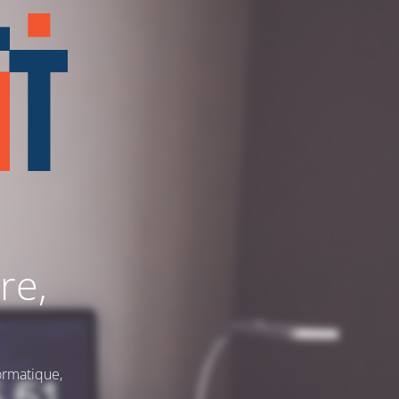
re,
ormatique,