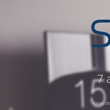
7 
Passez do