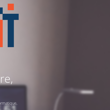
re,
ormatique,