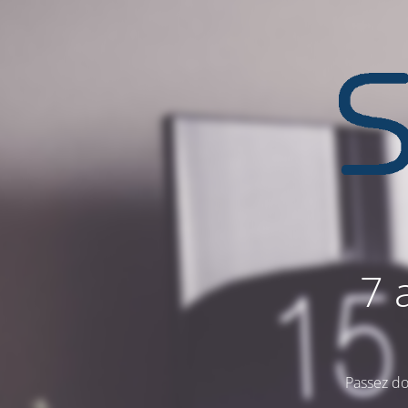
7 
Passez do