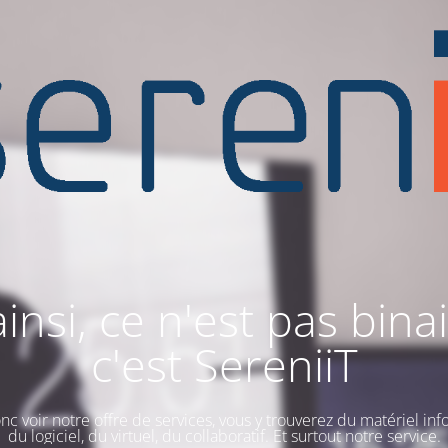
ainsi, ce n'est pas binai
c'est SereniiT
nc voir notre offre de services, vous y trouverez du matériel inf
du logiciel, du virtuel, du collaboratif. Et surtout notre service.