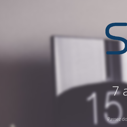
7 
Passez do