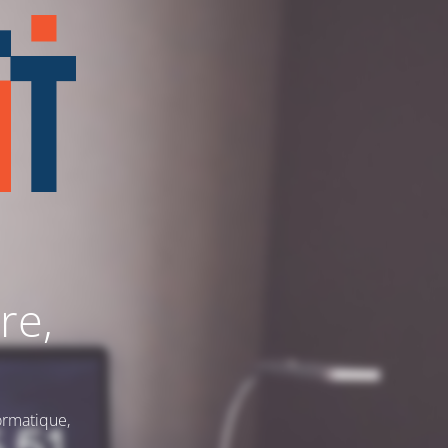
re,
ormatique,