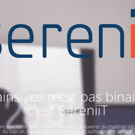
ainsi, ce n'est pas binai
c'est SereniiT
nc voir notre offre de services, vous y trouverez du matériel inf
du logiciel, du virtuel, du collaboratif. Et surtout notre service.